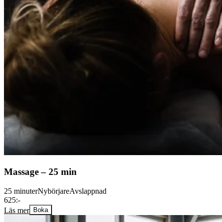
Massage – 25 min
25 minuter
Nybörjare
Avslappnad
625:-
Läs mer
Boka