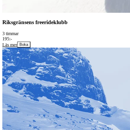
Riksgränsens freerideklubb
3 timmar
195:-
Läs mer
Boka