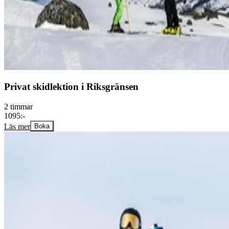
Privat skidlektion i Riksgränsen
2 timmar
1095:-
Läs mer
Boka