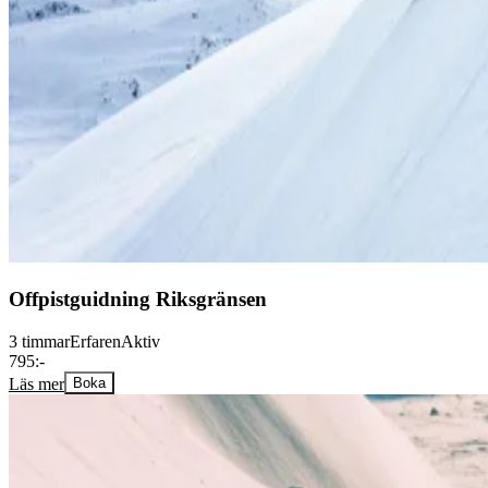
Offpistguidning Riksgränsen
3 timmar
Erfaren
Aktiv
795:-
Läs mer
Boka