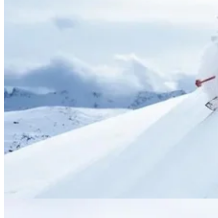
Minnen för livet
Upplev något som stannar kvar
I början av 1900-talet lät man avveckla samhället Riksgränsen.
Snömängden var helt enkelt övermäktig. Idag är nederbörden istället
vårt signum och lockar hit skidåkare från hela världen. En bra dag
finns det ingen skidort i Sverige som kan matcha skidåkningen i
Riksgränsen. Mycket av skidåkningen handlar om offpist men långt
ifrån allt.