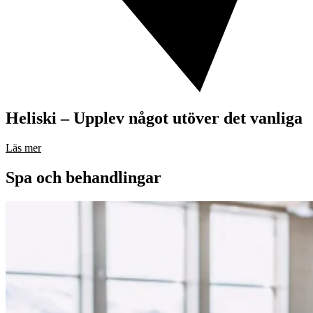
Heliski – Upplev något utöver det vanliga
Läs mer
Spa och behandlingar
Avkoppling
Massage 25 minuter – Klassisk massage
som mjukar upp, ökar blodcirkulation
och elasticitet i muskler och leder.
Ta hand om dig själv
Kan anpassas
25 minuter