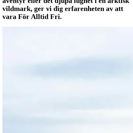
äventyr eller det djupa lugnet i en arktisk
vildmark, ger vi dig erfarenheten av att
vara För Alltid Fri.
Privat offpistguide halvdag Riksgränsen
3995:-
Läs mer
Boka