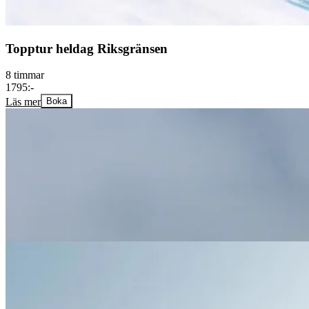
Topptur heldag Riksgränsen
8 timmar
1795:-
Läs mer
Boka
Avancerad utveckling
Avancerad privatlektion – carva med
större vinklar, hoppsvängar i brant
terräng. Vi anpassar efter dina önskemål.
Internationellt certifierade instruktörer
Anpassas
2 timmar
1095:-
Läs mer & Boka