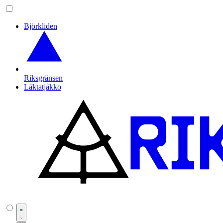
Björkliden
Riksgränsen
Låktatjåkko