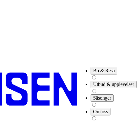
Bo & Resa
Utbud & upplevelser
Säsonger
Om oss