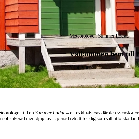
Meteorologen Summer Lodge
Välkommen hem till 
Våra rum
teorologen till en
Summer Lodge
– en exklusiv oas där den svensk-nor
n sofistikerad men djupt avslappnad reträtt för dig som vill utforska lan