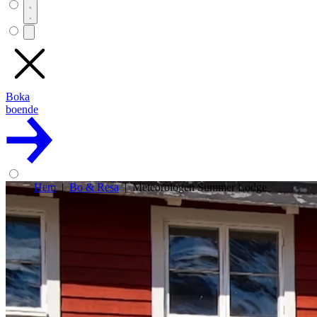
Boka
boende
Hem
Bo & Resa
Meteorologen Summer Lodge