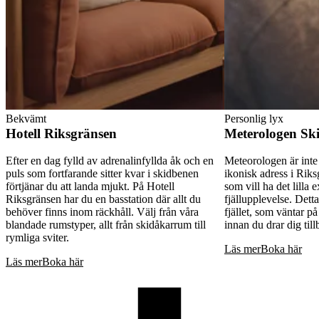
Bekvämt
Personlig lyx
Hotell Riksgränsen
Meterologen Sk
Efter en dag fylld av adrenalinfyllda åk och en
Meteorologen är inte 
puls som fortfarande sitter kvar i skidbenen
ikonisk adress i Rik
förtjänar du att landa mjukt. På Hotell
som vill ha det lilla 
Riksgränsen har du en basstation där allt du
fjällupplevelse. Detta
behöver finns inom räckhåll. Välj från våra
fjället, som väntar 
blandade rumstyper, allt från skidåkarrum till
innan du drar dig till
rymliga sviter.
Läs mer
Boka här
Läs mer
Boka här