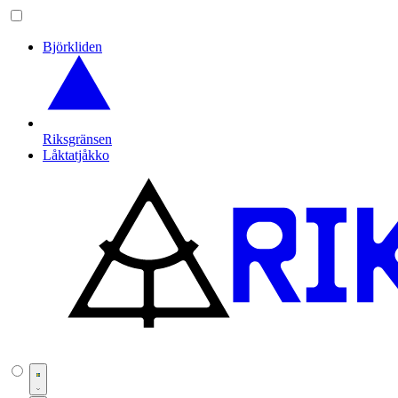
Björkliden
Riksgränsen
Låktatjåkko