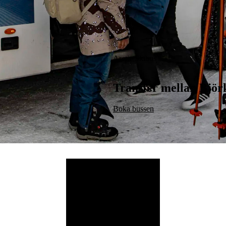
Arctic Skibus
Transfer mellan Björk
Boka bussen