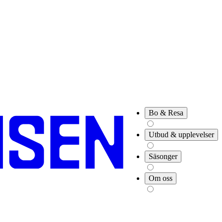
Bo & Resa
Utbud & upplevelser
Säsonger
Om oss