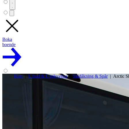
Boka
boende
Hem
Utbud & Upplevelser
Skidåkning & Spår
Arctic S