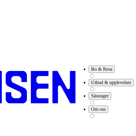
Bo & Resa
Utbud & upplevelser
Säsonger
Om oss