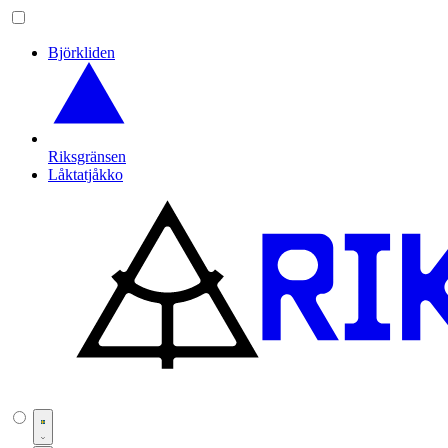
Björkliden
Riksgränsen
Låktatjåkko