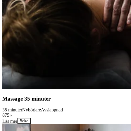
Massage 35 minuter
35 minuter
Nybörjare
Avslappnad
875:-
Läs mer
Boka