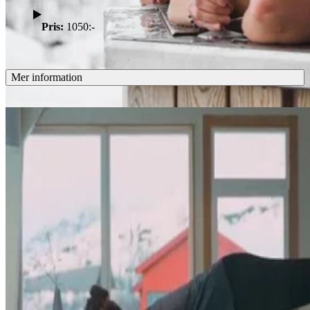
Pris:
1050:-
Mer information
Kolla in liknande aktiviteter
Sjunk ner i ett varmt bad i våra två badtunnor och njut av sällskapet
och den vackra utsikten. Köp något uppfriskande i baren och ge er
själva den avkopplingen ni förtjänar. Plats för 8 personer i varje
tunna.
Pris: 1 050 kr per tunna och timme (entré tillkommer)