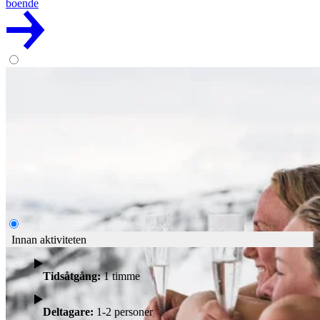
boende
Privat Badtunna
Sjunk ner i ett varmt bad i våra två badtunnor och njut av sällskapet
och den vackra utsikten. Köp något uppfriskande i baren och ge er
själva den avkopplingen ni förtjänar. Plats för 8 personer i varje
tunna.
1050:-
Läs mer
Boka
Innan aktiviteten
Tidsåtgång:
1 timme
Deltagare:
1-2 personer