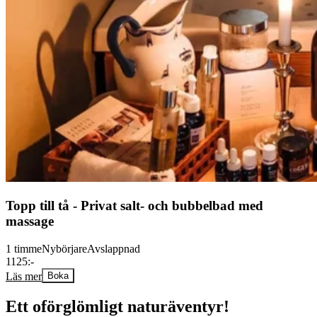
Topp till tå - Privat salt- och bubbelbad med
massage
1 timme
Nybörjare
Avslappnad
1125:-
Läs mer
Boka
Ett oförglömligt naturäventyr!