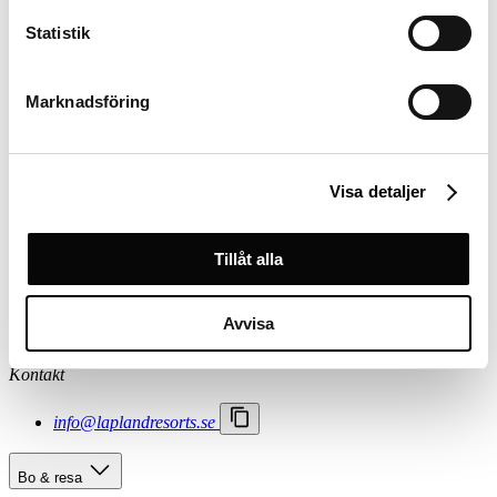
Aktiviteter & Äventyr
Event & Tävlingar
Statistik
Mat & nöje
Skidåkning & Spår
Marknadsföring
Om oss
Kontakt
Karriär
Viktiga meddelanden
Visa detaljer
Bokningsvillkor
Lapland Resorts
Tillåt alla
Följ oss
Facebook
Instagram
Avvisa
LinkedIn
Kontakt
info@laplandresorts.se
Bo & resa