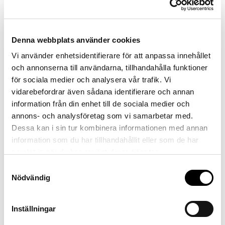
boende
Denna webbplats använder cookies
Vi använder enhetsidentifierare för att anpassa innehållet
och annonserna till användarna, tillhandahålla funktioner
för sociala medier och analysera vår trafik. Vi
vidarebefordrar även sådana identifierare och annan
information från din enhet till de sociala medier och
annons- och analysföretag som vi samarbetar med.
Dessa kan i sin tur kombinera informationen med annan
information som du har tillhandahållit eller som de har
samlat in när du har använt deras tjänster.
Samtyckesval
Bo & resa
Nödvändig
Boendealternativ
Res hit
Inställningar
Utbud & upplevelser