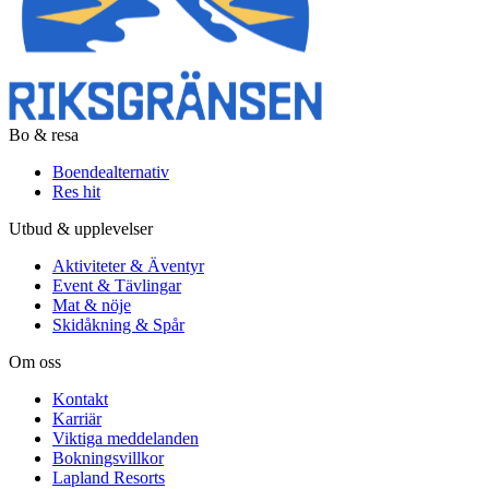
Bo & resa
Boendealternativ
Res hit
Utbud & upplevelser
Aktiviteter & Äventyr
Event & Tävlingar
Mat & nöje
Skidåkning & Spår
Om oss
Kontakt
Karriär
Viktiga meddelanden
Bokningsvillkor
Lapland Resorts