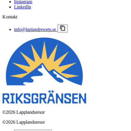
Instagram
Lapland Resorts
LinkedIn
Kontakt
info@laplandresorts.se
©
2026 Lapplandsresor
©
2026 Lapplandsresor