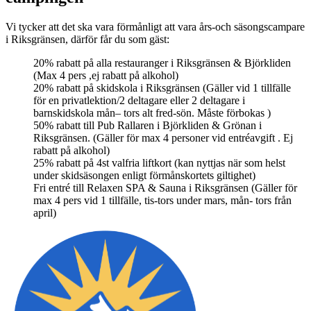
Vi tycker att det ska vara förmånligt att vara års-och säsongscampare
i Riksgränsen, därför får du som gäst:
20% rabatt på alla restauranger i Riksgränsen & Björkliden
(Max 4 pers ,ej rabatt på alkohol)
20% rabatt på skidskola i Riksgränsen (Gäller vid 1 tillfälle
för en privatlektion/2 deltagare eller 2 deltagare i
barnskidskola mån– tors alt fred-sön. Måste förbokas )
50% rabatt till Pub Rallaren i Björkliden & Grönan i
Riksgränsen. (Gäller för max 4 personer vid entréavgift . Ej
rabatt på alkohol)
25% rabatt på 4st valfria liftkort (kan nyttjas när som helst
under skidsäsongen enligt förmånskortets giltighet)
Fri entré till Relaxen SPA & Sauna i Riksgränsen (Gäller för
max 4 pers vid 1 tillfälle, tis-tors under mars, mån- tors från
april)