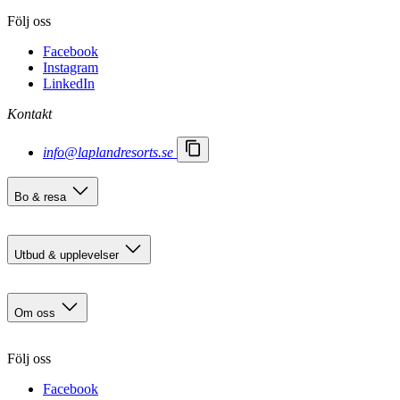
Följ oss
Facebook
Instagram
LinkedIn
Kontakt
info@laplandresorts.se
Bo & resa
Boendealternativ
Res hit
Utbud & upplevelser
Aktiviteter & Äventyr
Event & Tävlingar
Om oss
Mat & nöje
Skidåkning & Spår
Kontakt
Följ oss
Karriär
Viktiga meddelanden
Facebook
Bokningsvillkor