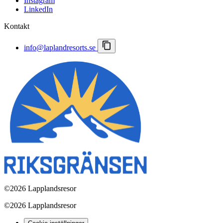
Instagram
Lapland Resorts
LinkedIn
Kontakt
info@laplandresorts.se
©
2026 Lapplandsresor
©
2026 Lapplandsresor