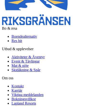
Bo & resa
Boendealternativ
Res hit
Utbud & upplevelser
Aktiviteter & Äventyr
Event & Tävlingar
Mat & nöje
Skidåkning & Spår
Om oss
Kontakt
Karriär
Viktiga meddelanden
Bokningsvillkor
Lapland Resorts