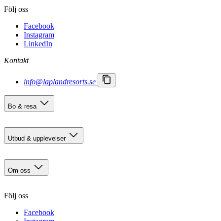
Följ oss
Facebook
Instagram
LinkedIn
Kontakt
info@laplandresorts.se
Bo & resa
Boendealternativ
Res hit
Utbud & upplevelser
Aktiviteter & Äventyr
Event & Tävlingar
Om oss
Mat & nöje
Skidåkning & Spår
Kontakt
Följ oss
Karriär
Viktiga meddelanden
Facebook
Bokningsvillkor