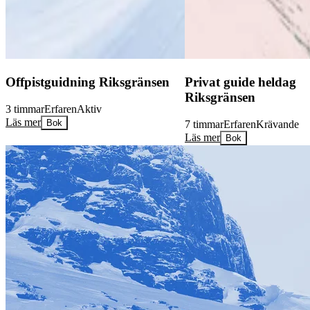
Offpistguidning Riksgränsen
Privat guide heldag
Riksgränsen
3 timmar
Erfaren
Aktiv
Läs mer
Bok
7 timmar
Erfaren
Krävande
Läs mer
Bok