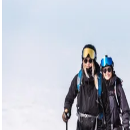
Tredagars toppturskurs Riksgränsen
7 timmar
3995:-
Läs mer
Bok
Bo & resa
Boendealternativ
Res hit
Utbud & upplevelser