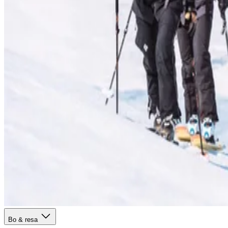
Aktiviteter & Äventyr
Event & Tävlingar
Mat & nöje
Skidåkning & Spår
Om oss
Kontakt
Karriär
Viktiga meddelanden
Bokningsvillkor
Lapland Resorts
Följ oss
Facebook
Instagram
LinkedIn
Kontakt
info@laplandresorts.se
Bo & resa