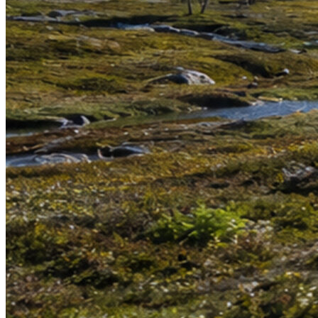
Länstrafiken Norrbotten
Bil
Sträcka
Tidsåtgång
Kiruna - RIksgränsen
Tidsåtgång
~1,5h
Kiruna - RIksgränsen
~1,5h
Narvik - Riksgränsen
Tidsåtgång
~40 min
Narvik - Riksgränsen
~40 min
Riksgränsen - Björkliden
Tidsåtgång
~20 min
Riksgränsen - Björkliden
~20 min
Stockholm - Riksgränsen
Tidsåtgång
~16h
Stockholm - Riksgränsen
~16h