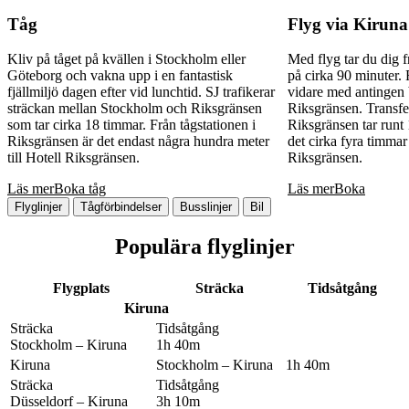
Tåg
Flyg via Kiruna
Kliv på tåget på kvällen i Stockholm eller
Med flyg tar du dig f
Göteborg och vakna upp i en fantastisk
på cirka 90 minuter. 
fjällmiljö dagen efter vid lunchtid. SJ trafikerar
vidare med antingen bu
sträckan mellan Stockholm och Riksgränsen
Riksgränsen. Transf
som tar cirka 18 timmar. Från tågstationen i
Riksgränsen tar runt 
Riksgränsen är det endast några hundra meter
det cirka fyra timmar
till Hotell Riksgränsen.
Riksgränsen.
Läs mer
Boka tåg
Läs mer
Boka
Flyglinjer
Tågförbindelser
Busslinjer
Bil
Populära flyglinjer
Flygplats
Sträcka
Tidsåtgång
Kiruna
Sträcka
Tidsåtgång
Stockholm – Kiruna
1h 40m
Kiruna
Stockholm – Kiruna
1h 40m
Sträcka
Tidsåtgång
Düsseldorf – Kiruna
3h 10m