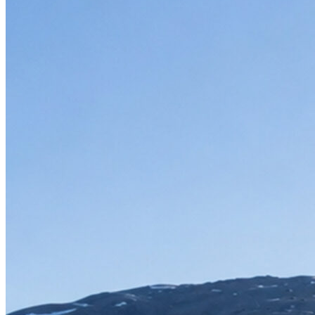
Förbindelser
Delsträcka
Tidsåtgång
Stockholm - Riksgränsen
Delsträcka
Tidsåtgång
Hela sträckan
~18 h
Stockholm - Riksgränsen
Hela sträckan
~18 h
Delsträcka
Tidsåtgång
Stockholm - Kiruna
~14h 20m
Stockholm - Kiruna
~14h 20m
Delsträcka
Tidsåtgång
Kiruna - RIksgränsen
~1h 30m
Kiruna - RIksgränsen
~1h 30m
Riksgränsen - Narvik
Delsträcka
Tidsåtgång
Hela sträckan
~1h
Riksgränsen - Narvik
Hela sträckan
~1h
Delsträcka
Tidsåtgång
Riksgränsen - Björkliden
~30 min
Riksgränsen - Björkliden
~30 min
Delsträcka
Tidsåtgång
Riksgränsen - Björnfjell
~40 min
Riksgränsen - Björnfjell
~40 min