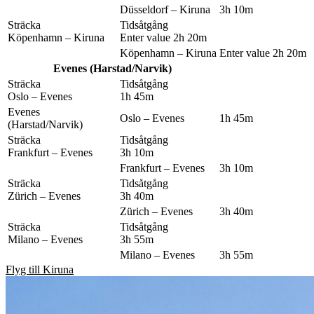
Düsseldorf – Kiruna
3h 10m
Sträcka
Tidsåtgång
Köpenhamn – Kiruna
Enter value 2h 20m
Köpenhamn – Kiruna
Enter value 2h 20m
Evenes (Harstad/Narvik)
Sträcka
Tidsåtgång
Oslo – Evenes
1h 45m
Evenes
Oslo – Evenes
1h 45m
(Harstad/Narvik)
Sträcka
Tidsåtgång
Frankfurt – Evenes
3h 10m
Frankfurt – Evenes
3h 10m
Sträcka
Tidsåtgång
Zürich – Evenes
3h 40m
Zürich – Evenes
3h 40m
Sträcka
Tidsåtgång
Milano – Evenes
3h 55m
Milano – Evenes
3h 55m
Flyg till Kiruna
Tågförbindelser