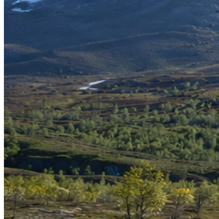
Boka tåg
Busslinjer
Sträcka
Tidsåtgång
Kiruna tågstation - RIksgränsen station
Tidsåtgång
~2h
Kiruna tågstation - RIksgränsen station
~2h
RIksgränsen station - Abisko
Tidsåtgång
~40 min
RIksgränsen station - Abisko
~40 min
Riksgränsen - Björkliden stn.
Tidsåtgång
~20 min
Riksgränsen - Björkliden stn.
~20 min
Riksgränsen stn. - Narvik stn.
Tidsåtgång
~50 min
Riksgränsen stn. - Narvik stn.
~50 min