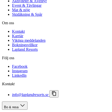
Aktiviteter & Äventyr
Event & Tävlingar
Mat & nöje
Skidåkning & Spår
Om oss
Kontakt
Karriär
Viktiga meddelanden
Bokningsvillkor
Lapland Resorts
Följ oss
Facebook
Instagram
LinkedIn
Kontakt
info@laplandresorts.se
Bo & resa