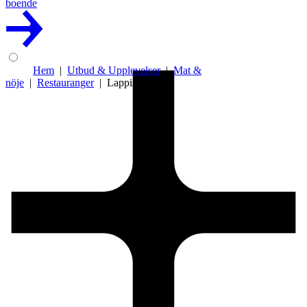
boende
Hem
Utbud & Upplevelser
Mat &
nöje
Restauranger
Lappis