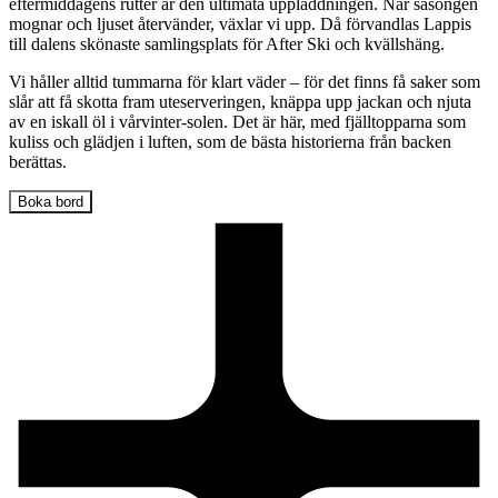
eftermiddagens rutter är den ultimata uppladdningen. När säsongen
mognar och ljuset återvänder, växlar vi upp. Då förvandlas Lappis
till dalens skönaste samlingsplats för After Ski och kvällshäng.
Vi håller alltid tummarna för klart väder – för det finns få saker som
slår att få skotta fram uteserveringen, knäppa upp jackan och njuta
av en iskall öl i vårvinter-solen. Det är här, med fjälltopparna som
kuliss och glädjen i luften, som de bästa historierna från backen
berättas.
Boka bord